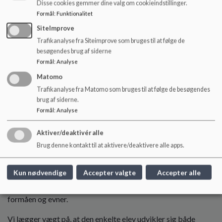
Disse cookies gemmer dine valg om cookieindstillinger.
Formål
:
Funktionalitet
SiteImprove
Trafikanalyse fra Siteimprove som bruges til at følge de
besøgendes brug af siderne
Formål
:
Analyse
Højmarkskolen er Silkeborg Kommunes udskolingstilbud for
unge med særlige behov.
Matomo
Trafikanalyse fra Matomo som bruges til at følge de besøgendes
På skolen går i alt ca. 55 elever på 8.-10. klassetrin – elever,
brug af siderne.
som af forskellige årsager har brug for et andet skoletilbud
Formål
:
Analyse
end det, folkeskolen normalt kan tilbyde.
Aktiver/deaktivér alle
På Højmarkskolen undervises eleverne i fagene dansk,
Brug denne kontakt til at aktivere/deaktivere alle apps.
matematik og engelsk, som eleverne kan gå til afgangsprøver
i, samt i flere praktiske/kreative fag. Desuden vægtes
åbningen mod samfundet højt – dels gennem ekskursioner og
Kun nødvendige
Accepter valgte
Accepter alle
lejrskoler og dels gennem virksomhedspraktikker,
brobygningsforløb m.v., med stor respekt for elevens
formåen og evner.
Vi lægger vægt på, at den enkelte elev udvikler sig både