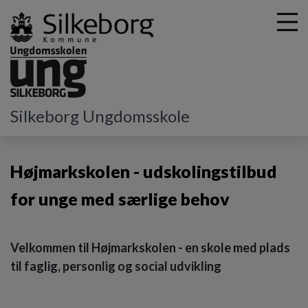
G
Silkeborg Ungdomsskole
å
Afdelinger
Højmarkskolen
t
i
Højmarkskolen - udskolingstilbud
l
h
for unge med særlige behov
o
v
e
d
Velkommen til Højmarkskolen - en skole med plads
i
til faglig, personlig og social udvikling
n
d
h